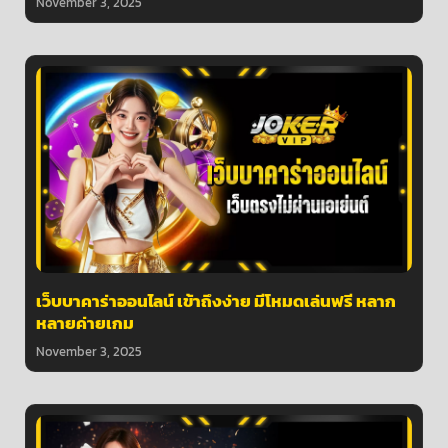
November 3, 2025
เว็บบาคาร่าออนไลน์ เข้าถึงง่าย มีโหมดเล่นฟรี หลาก
หลายค่ายเกม
November 3, 2025