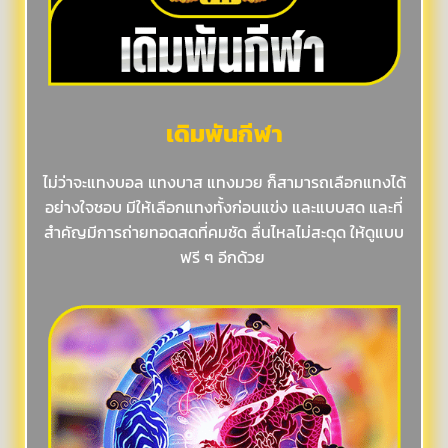
เดิมพันกีฬา
ไม่ว่าจะแทงบอล แทงบาส แทงมวย ก็สามารถเลือกแทงได้
อย่างใจชอบ มีให้เลือกแทงทั้งก่อนแข่ง และแบบสด และที่
สำคัญมีการถ่ายทอดสดที่คมชัด ลื่นไหลไม่สะดุด ให้ดูแบบ
ฟรี ๆ อีกด้วย