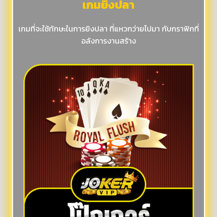
เกมยิงปลา
เกมที่จะใช้ทักษะในการยิงปลา ที่แหวกว่ายไปมา กับกราฟิกที่
อลังการงานสร้าง