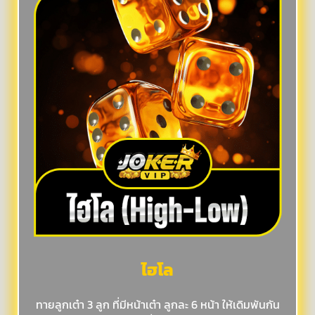
ไฮโล
ทายลูกเต๋า 3 ลูก ที่มีหน้าเต๋า ลูกละ 6 หน้า ให้เดิมพันกัน