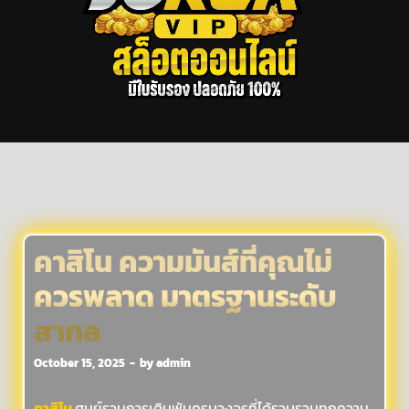
คาสิโน ความมันส์ที่คุณไม่
ควรพลาด มาตรฐานระดับ
สากล
October 15, 2025
-
by
admin
คาสิโน
ศูนย์รวมการเดิมพันครบวงจรที่ได้รวบรวมทุกความ