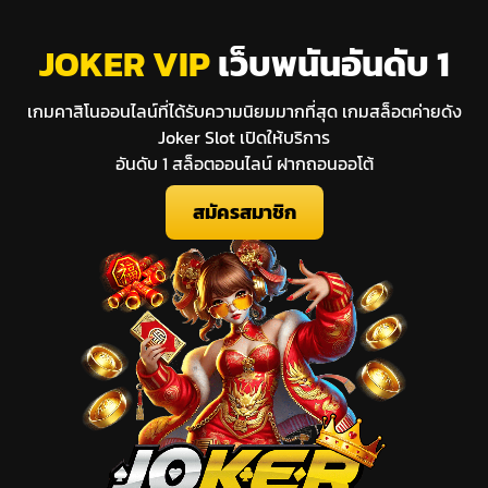
JOKER VIP
เว็บพนันอันดับ 1
เกมคาสิโนออนไลน์ที่ได้รับความนิยมมากที่สุด เกมสล็อตค่ายดัง
Joker Slot เปิดให้บริการ
อันดับ 1 สล็อตออนไลน์ ฝากถอนออโต้
สมัครสมาชิก