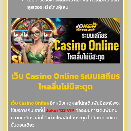
ยูสเซอร์ หรือโกงผู้เล่น
เว็บ Casino Online ระบบเสถียร
ไหลลื่นไม่มีสะดุด
เว็บ Casino Online
อีกหนึ่งเหตุผลที่นักเดิมพันมืออาชีพจะ
ใช้บริการกับเราที่นี่
Joker 123 VIP
คือระบบการเดิมพันที่มี
ความเสถียร เล่นได้อย่างไหลลื่นไม่กระตุก ไม่มีสะดุดแม้แต่
ขั้นตอนเดียว