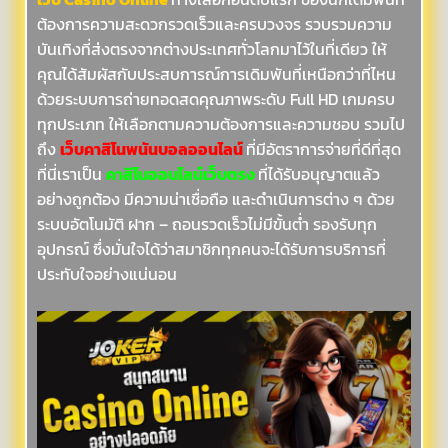
ต้องการความสะดวกรวดเร็วและครบวงจร รวบรวมความ
บันเทิงที่ส่งตรงจากต่างประเทศทั่วโลกมาไว้ในที่เดียว ให้
คุณได้สัมผัสกับประสบการณ์การเดิมพันที่เหนือกว่าที่ไหน
ด้วยระบบการถ่ายทอดสดคุณภาพระดับ Full HD เกมครบ
ทุกประเภท ให้เลือกตามความต้องการและความชอบ รวมไป
ถึง
เว็บคาสิโนพนันบอลออนไลน์
ที่มีอัตราการจ่ายที่ดีที่สุด
ที่นี่เราเป็น
คาสิโนออนไลน์เว็บตรง
ที่ได้รับอนุญาตแล้ว
อย่างถูกต้อง มีความน่าเชื่อถือ และดำเนินการต่าง ๆ ด้วย
ระบบอัตโนมัติ ฝาก – ถอนรวดเร็วไม่มีขั้นต่ำ รองรับทุก
อุปกรณ์ ซึ่งมั่นใจได้ว่าสมาชิกทุกคนจะได้รับการบริการที่
ประทับใจอย่างแน่นอน