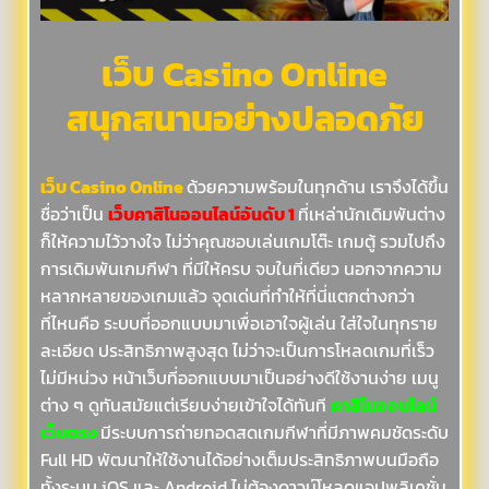
เว็บ Casino Online
สนุกสนานอย่างปลอดภัย
เว็บ Casino Online
ด้วยความพร้อมในทุกด้าน เราจึงได้ขึ้น
ชื่อว่าเป็น
เว็บคาสิโนออนไลน์อันดับ 1
ที่เหล่านักเดิมพันต่าง
ก็ให้ความไว้วางใจ ไม่ว่าคุณชอบเล่นเกมโต๊ะ เกมตู้ รวมไปถึง
การเดิมพันเกมกีฬา ที่มีให้ครบ จบในที่เดียว นอกจากความ
หลากหลายของเกมแล้ว จุดเด่นที่ทำให้ที่นี่แตกต่างกว่า
ที่ไหนคือ ระบบที่ออกแบบมาเพื่อเอาใจผู้เล่น ใส่ใจในทุกราย
ละเอียด ประสิทธิภาพสูงสุด ไม่ว่าจะเป็นการโหลดเกมที่เร็ว
ไม่มีหน่วง หน้าเว็บที่ออกแบบมาเป็นอย่างดีใช้งานง่าย เมนู
ต่าง ๆ ดูทันสมัยแต่เรียบง่ายเข้าใจได้ทันที
คาสิโนออนไลน์
เว็บตรง
มีระบบการถ่ายทอดสดเกมกีฬาที่มีภาพคมชัดระดับ
Full HD พัฒนาให้ใช้งานได้อย่างเต็มประสิทธิภาพบนมือถือ
ทั้งระบบ iOS และ Android ไม่ต้องดาวน์โหลดแอปพลิเคชั่น